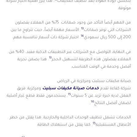
بتحسن جودة الهواء بعد تنظيف المكيفات
. هذا يبرز أهمية اختيار شركة
موثوقة.
من المهم أيضاً التأكد من وجود ضمانات. 75% من العملاء يفضلون
13
الشركات التي توفر ضمانات
. الأسعار مهمة أيضاً، حيث تتراوح ما بين
14
200 إلى 500 ريال سعودي
. اختيار شركة ذات أسعار تنافسية مهم.
في النهاية، التواصل مع الشركات عبر التطبيقات الذكية مفيد. 40% من
13
العملاء يفضلون هذه الطريقة لتسهيل الحجز
. هذا يضمن تجربة
أفضل وخدمة في الوقت المناسب.
صيانة مكيفات سبليت ومركزية في الرياض
شركة كفاءة تقدم
خدمات
صيانة مكيفات سبليت
ومركزية. فريق
15
العمل لديه خبرة تزيد عن 5 سنوات
. يستخدمون فقط قطع غيار أصلية
16
لضمان أفضل النتائج
.
الخدمات تشمل تنظيف الوحدات الداخلية والخارجية. هذا يقلل من خطر
15
الأعطال المستقبلية
. كما يقلل من استهلاك الطاقة.