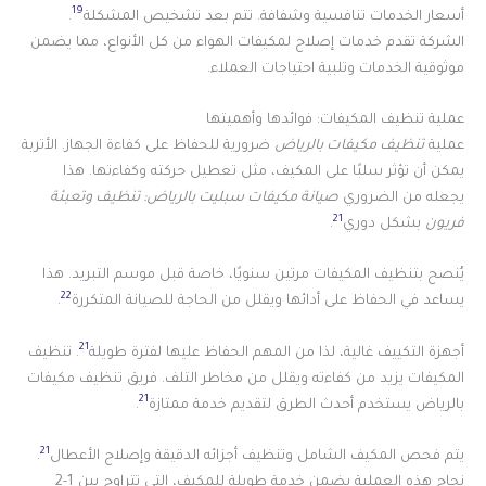
19
أسعار الخدمات تنافسية وشفافة. تتم بعد تشخيص المشكلة
.
الشركة تقدم خدمات إصلاح لمكيفات الهواء من كل الأنواع، مما يضمن
موثوقية الخدمات وتلبية احتياجات العملاء.
عملية تنظيف المكيفات: فوائدها وأهميتها
عملية
تنظيف مكيفات بالرياض
ضرورية للحفاظ على كفاءة الجهاز. الأتربة
يمكن أن تؤثر سلبًا على المكيف، مثل تعطيل حركته وكفاءتها. هذا
يجعله من الضروري
صيانة مكيفات سبليت بالرياض: تنظيف وتعبئة
21
فريون
بشكل دوري
.
يُنصح بتنظيف المكيفات مرتين سنويًا، خاصة قبل موسم التبريد. هذا
22
يساعد في الحفاظ على أدائها ويقلل من الحاجة للصيانة المتكررة
.
21
أجهزة التكييف غالية، لذا من المهم الحفاظ عليها لفترة طويلة
. تنظيف
المكيفات يزيد من كفاءته ويقلل من مخاطر التلف. فريق تنظيف مكيفات
21
بالرياض يستخدم أحدث الطرق لتقديم خدمة ممتازة
.
21
يتم فحص المكيف الشامل وتنظيف أجزائه الدقيقة وإصلاح الأعطال
.
نجاح هذه العملية يضمن خدمة طويلة للمكيف، التي تتراوح بين 1-2