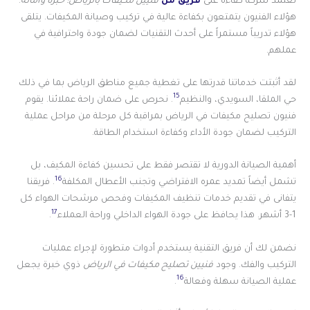
تعتمد شركة كفاءة على
فريق من
فنيين مكيفات بالرياض: خبرة وأمانة
.
هؤلاء الفنيون يتمتعون بكفاءة عالية في تركيب وصيانة المكيفات. يتلقى
هؤلاء تدريباً مستمراً على أحدث التقنيات لضمان جودة واحترافية في
عملهم.
لقد أثبتت خدماتنا قدرتها على تغطية جميع مناطق الرياض بما في ذلك
15
حي الملقا، السويدي، والنظيم
. نحرص على ضمان راحة عملائنا. يقوم
فنيون تصليح مكيفات في الرياض بمراقبة كل مرحلة من مراحل عملية
التركيب لضمان جودة الأداء وكفاءة استخدام الطاقة.
أهمية الصيانة الدورية لا تقتصر فقط على تحسين كفاءة المكيف، بل
16
تشمل أيضاً تمديد عمره الافتراضي وتجنب الأعطال المكلفة
. فريقنا
يتفانى في تقديم خدمات تنظيف المكيفات وفحص مرشحات الهواء كل
17
1-3 أشهر. هذا يحافظ على جودة الهواء الداخلي وراحة العملاء
.
نضمن لك أن فريق التقنية يستخدم أدوات متطورة لإجراء عمليات
التركيب والفك. وجود
فنيين تصليح مكيفات في الرياض
ذوي خبرة يجعل
16
عملية الصيانة سهلة وفعالة
.