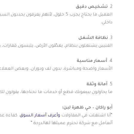
2.
تشخيص دقيق
العميل ما يحتاج يجرب 5 حلول، لأنهم يعرف
داخلي.
3.
نظافة الشغل
الفنيين يشتغلون بنظام، يغطّون الأرض، يلبسون قفازات، و
4.
أسعار مناسبة
الأسعار واضحة ومباشرة، بدون لف ودوران، وبعض العملاء قا
5.
أمانة وثقة
ما يحاولون يبيعونك قطع أو خدمات ما تحتاجها، يقولون ل
أبو راكان – حي ظهرة لبن:
“أنا اشتغلت في المقاولات
وأعرف أسعار السوق
. كفاءة ع
أتعامل مع شركة تحترم عميلها لهالدرجة.”