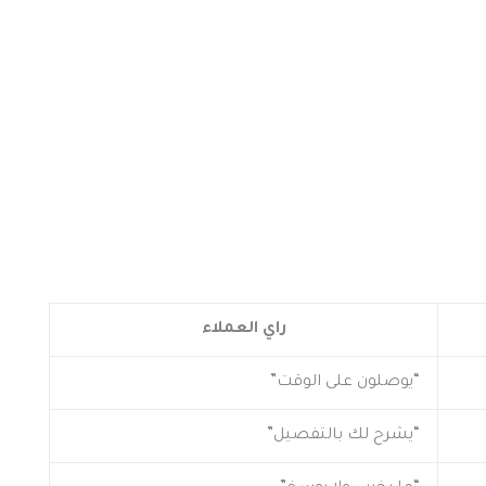
راي العملاء
“يوصلون على الوقت”
“يشرح لك بالتفصيل”