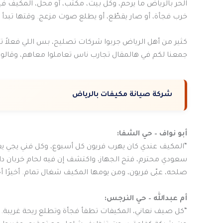
الحر بالرياض ما يرحم، وكل بيت، مكتب، أو محل، المكيف في
خرب فجأة، أو صار يقطّع، أو يطلع صوت مزعج. وقتها تبدأ 
كثير من أهل الرياض جربوا شركات تصليح، بس اللي فعلاً 
جمعنا لكم في هالمقال تجارب ناس تعاملوا معاهم، وقالوا
شركة صيانة مكيفات بالرياض
أبو نواف – حي الشفا:
“المكيف عندي كان يهرب فريون كل أسبوع، وكل فني يجي ي
سعودي محترم، فتح الجهاز، واكتشف إن فيه لحام خربان دا
صلحه، عبّى فريون، ومن يومها المكيف شغال تمام. أخيرًا
أم عبدالله – حي النرجس:
“كل صيف نعاني، المكيفات تطفأ فجأة وتطلع ريحة غريبة. ج