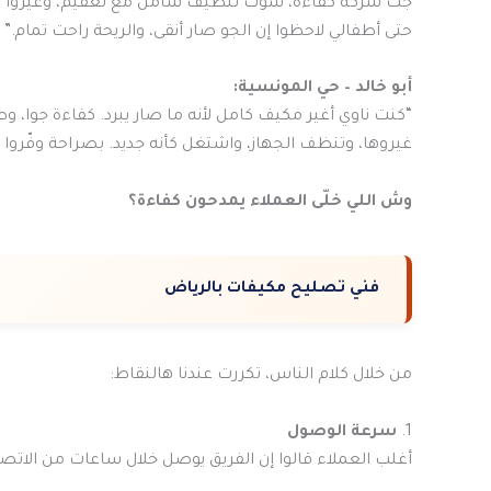
جت شركة كفاءة، سوت تنظيف شامل مع تعقيم، وغيروا الف
حتى أطفالي لاحظوا إن الجو صار أنقى، والريحة راحت تمام.”
أبو خالد – حي المونسية:
“كنت ناوي أغير مكيف كامل لأنه ما صار يبرد. كفاءة جوا، 
غيروها، وتنظف الجهاز، واشتغل كأنه جديد. بصراحة وفّروا ع
وش اللي خلّى العملاء يمدحون كفاءة؟
فني تصليح مكيفات بالرياض
من خلال كلام الناس، تكررت عندنا هالنقاط:
1.
سرعة الوصول
أغلب العملاء قالوا إن الفريق يوصل خلال ساعات من الاتص