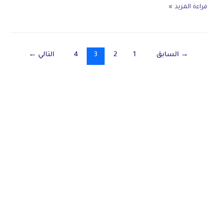
صيانة
قراءة المزيد »
مكيفات
الصالحية
بالرياض
→
السابق
1
2
3
4
التالي
←