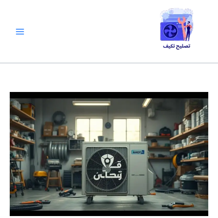
خطي
لى
لمحتوى