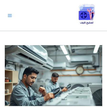
خطي
لى
لمحتوى